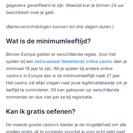
gegevens geverifieerd te zijn. Meestal kun je binnen 24 uur
beschikken over je geld.
(
Bankoverschrijvingen kunnen tot drie dagen duren.
)
Wat is de minimumleeftijd?
Binnen Europa gelden er verschillende regels. Voor het
spelen bij een
betrouwbaar Nederlands online casino
dien je
minimaal 18 jaar te zijn. Wil je spelen bij andere online
casino’s in Europa dan is de minimumleeftijd vaak 21 jaar.
Het casino zal altijd vragen naar jouw legitimatiebewijs om je
leeftijd te controleren. Dit kan gebeuren op verschillende
momenten en dus niet per se bij registratie.
Kan ik gratis oefenen?
De meeste goede casino’s bieden je de mogelijkheid om alle
spellen gratis uit te proberen voordat je voor echt geld gaat