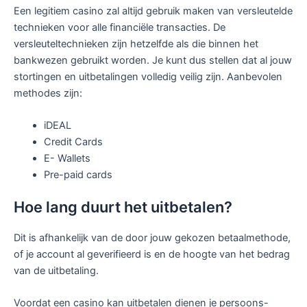
Een legitiem casino zal altijd gebruik maken van versleutelde
technieken voor alle financiële transacties. De
versleuteltechnieken zijn hetzelfde als die binnen het
bankwezen gebruikt worden. Je kunt dus stellen dat al jouw
stortingen en uitbetalingen volledig veilig zijn. Aanbevolen
methodes zijn:
iDEAL
Credit Cards
E- Wallets
Pre-paid cards
Hoe lang duurt het uitbetalen?
Dit is afhankelijk van de door jouw gekozen betaalmethode,
of je account al geverifieerd is en de hoogte van het bedrag
van de uitbetaling.
Voordat een casino kan uitbetalen dienen je persoons-