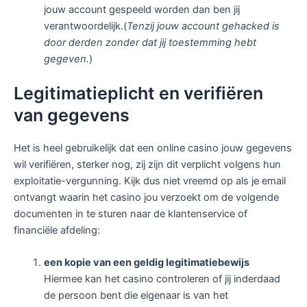
jouw account gespeeld worden dan ben jij
verantwoordelijk.(
Tenzij jouw account gehacked is
door derden zonder dat jij toestemming hebt
gegeven.
)
Legitimatieplicht en verifiëren
van gegevens
Het is heel gebruikelijk dat een online casino jouw gegevens
wil verifiëren, sterker nog, zij zijn dit verplicht volgens hun
exploitatie-vergunning. Kijk dus niet vreemd op als je email
ontvangt waarin het casino jou verzoekt om de volgende
documenten in te sturen naar de klantenservice of
financiële afdeling:
een kopie van een geldig legitimatiebewijs
Hiermee kan het casino controleren of jij inderdaad
de persoon bent die eigenaar is van het