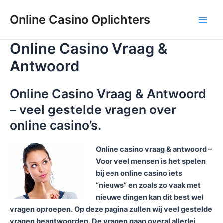
Ga
Online Casino Oplichters
naar
Main
de
inhoud
Online Casino Vraag &
Men
Antwoord
Online Casino Vraag & Antwoord
– veel gestelde vragen over
online casino’s.
Online casino vraag & antwoord –
Voor veel mensen is het spelen
bij een online casino iets
“nieuws” en zoals zo vaak met
nieuwe dingen kan dit best wel
vragen oproepen. Op deze pagina zullen wij veel gestelde
vragen beantwoorden. De vragen gaan overal allerlei