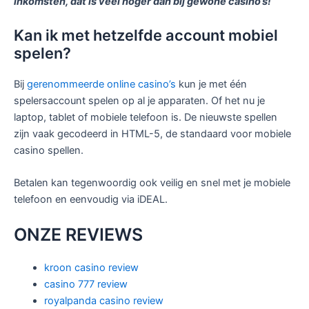
inkomsten, dat is veel hoger dan bij gewone casino’s!
Kan ik met hetzelfde account mobiel
spelen?
Bij
gerenommeerde online casino’s
kun je met één
spelersaccount spelen op al je apparaten. Of het nu je
laptop, tablet of mobiele telefoon is. De nieuwste spellen
zijn vaak gecodeerd in HTML-5, de standaard voor mobiele
casino spellen.
Betalen kan tegenwoordig ook veilig en snel met je mobiele
telefoon en eenvoudig via iDEAL.
ONZE REVIEWS
kroon casino review
casino 777 review
royalpanda casino review