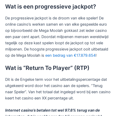
Wat is een progressieve jackpot?
De progressieve jackpot is de droom van elke speler! De
online casino’s werken samen en van elke gespeelde euro
op bijvoorbeeld de Mega Moolah gokkast zet ieder casino
een paar cent apart. Doordat miljoenen mensen wereldwijd
tegelijk op deze kast spelen loopt de jackpot op tot vele
miljoenen. De hoogste progressieve jackpot ooit uitbetaald
op de Mega Moolah is
een bedrag van €17.879.654
!
Wat is “Return To Player” (RTP)
Dit is de Engelse term voor het uitbetalingspercentage dat
uitgekeerd word door het casino aan de spelers. “Terug
naar Speler”. Van het totaal dat ingelegd word bij een casino
keert het casino een XX percentage uit.
Internet casino’s betalen tot wel 97.8% terug van de